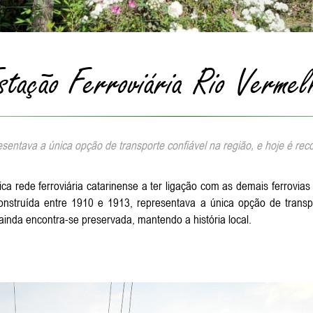
stação Ferroviária Rio Vermel
sentava a única opção de transporte confiável na região, e hoje é re
ca rede ferroviária catarinense a ter ligação com as demais ferrovia
onstruída entre 1910 e 1913, representava a única opção de transp
 ainda encontra-se preservada, mantendo a história local.