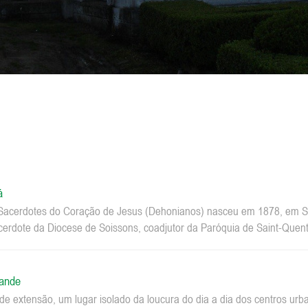
á
acerdotes do Coração de Jesus (Dehonianos) nasceu em 1878, em Sa
erdote da Diocese de Soissons, coadjutor da Paróquia de Saint-Quenti
rande
e extensão, um lugar isolado da loucura do dia a dia dos centros u