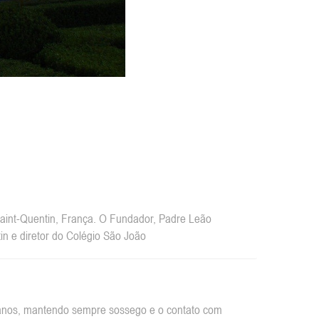
int-Quentin, França. O Fundador, Padre Leão
n e diretor do Colégio São João
rbanos, mantendo sempre sossego e o contato com