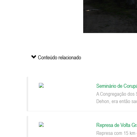
Conteúdo relacionado
Seminário de Corup
A Congregação dos S
Dehon, era então sac
Represa de Volta G
Represa com 15 km d