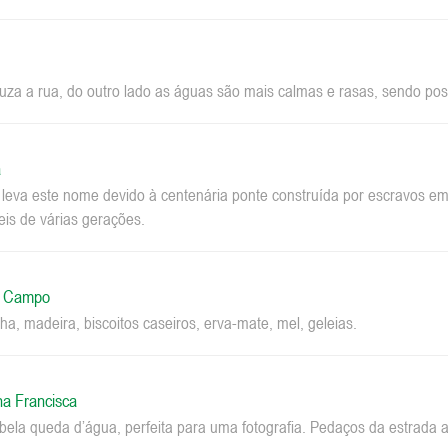
za a rua, do outro lado as águas são mais calmas e rasas, sendo pos
a
a leva este nome devido à centenária ponte construída por escravos 
eis de várias gerações.
o Campo
ha, madeira, biscoitos caseiros, erva-mate, mel, geleias.
na Francisca
la queda d’água, perfeita para uma fotografia. Pedaços da estrada a