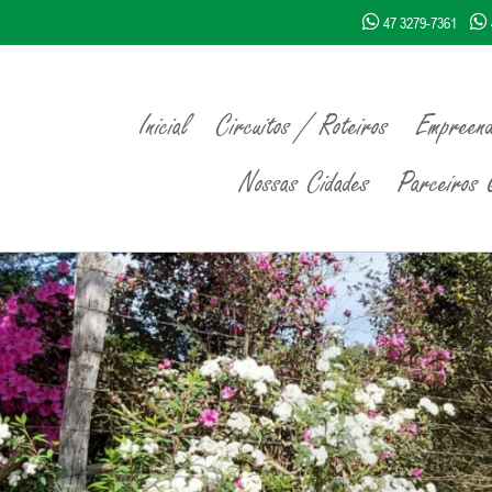
47 3279-7361
Inicial
Circuitos / Roteiros
Empreend
Nossas Cidades
Parceiros Q