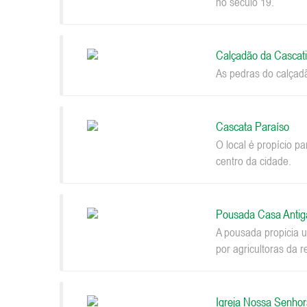
no século 19.
Calçadão da Cascat
As pedras do calçad
Cascata Paraíso
O local é propício p
centro da cidade.
Pousada Casa Antig
A pousada propicia u
por agricultoras da r
Igreja Nossa Senhor