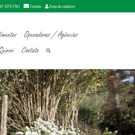
47 3279-7361
Contato
Área de cadastro
imentos
Operadoras / Agências
uiriri
Contato