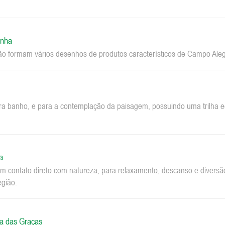
inha
ão formam vários desenhos de produtos característicos de Campo Aleg
ara banho, e para a contemplação da paisagem, possuindo uma trilha ec
a
m contato direto com natureza, para relaxamento, descanso e diversão.
egião.
a das Graças