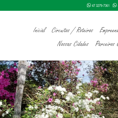
47 3279-7361
Inicial
Circuitos / Roteiros
Empreend
Nossas Cidades
Parceiros Q