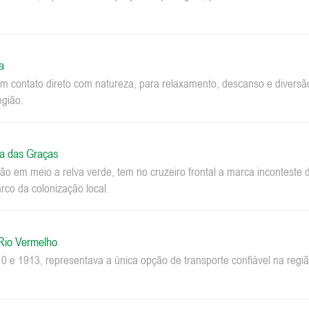
a
m contato direto com natureza, para relaxamento, descanso e diversão.
egião.
a das Graças
o em meio a relva verde, tem no cruzeiro frontal a marca inconteste 
co da colonização local.
 Rio Vermelho
0 e 1913, representava a única opção de transporte confiável na regi