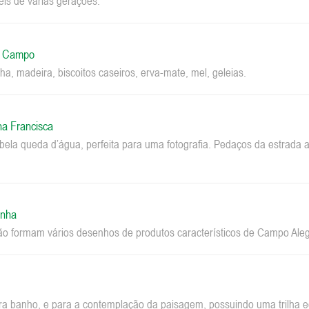
eis de várias gerações.
o Campo
ha, madeira, biscoitos caseiros, erva-mate, mel, geleias.
na Francisca
la queda d’água, perfeita para uma fotografia. Pedaços da estrada a
inha
ão formam vários desenhos de produtos característicos de Campo Aleg
ara banho, e para a contemplação da paisagem, possuindo uma trilha ec