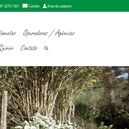
47 3279-7361
Contato
Área de cadastro
imentos
Operadoras / Agências
uiriri
Contato