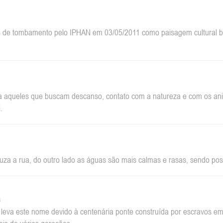
 de tombamento pelo IPHAN em 03/05/2011 como paisagem cultural bra
a aqueles que buscam descanso, contato com a natureza e com os anim
.
za a rua, do outro lado as águas são mais calmas e rasas, sendo pos
a
a leva este nome devido à centenária ponte construída por escravos 