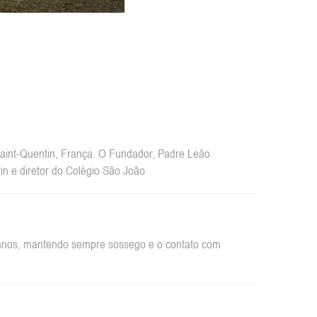
int-Quentin, França. O Fundador, Padre Leão
n e diretor do Colégio São João
rbanos, mantendo sempre sossego e o contato com