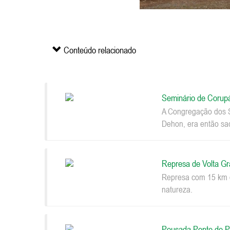
Conteúdo relacionado
Seminário de Corup
A Congregação dos S
Dehon, era então sac
Represa de Volta G
Represa com 15 km d
natureza.
Pousada Ponte de P