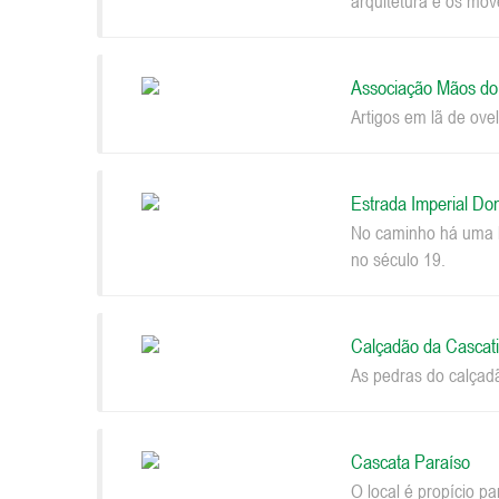
arquitetura e os móv
Associação Mãos d
Artigos em lã de ovel
Estrada Imperial Do
No caminho há uma be
no século 19.
Calçadão da Cascat
As pedras do calçad
Cascata Paraíso
O local é propício p