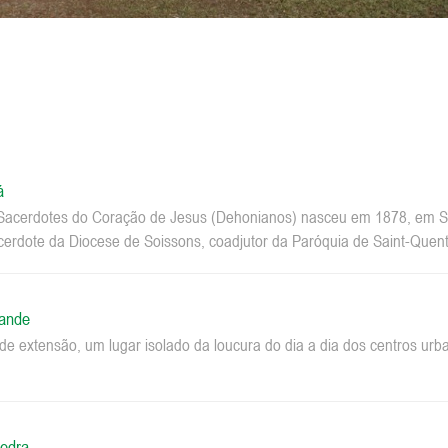
á
acerdotes do Coração de Jesus (Dehonianos) nasceu em 1878, em Sa
erdote da Diocese de Soissons, coadjutor da Paróquia de Saint-Quenti
rande
e extensão, um lugar isolado da loucura do dia a dia dos centros u
edra