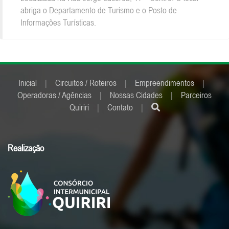
abriga o Departamento de Turismo e o Posto de
Informações Turísticas.
Inicial
|
Circuitos / Roteiros
|
Empreendimentos
|
Operadoras / Agências
|
Nossas Cidades
|
Parceiros
Quiriri
|
Contato
|
Realização