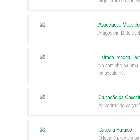
arquitetura e os móv
Associação Mãos d
Artigos em lã de ovel
Estrada Imperial Do
No caminho há uma be
no século 19.
Calçadão da Cascat
As pedras do calçad
Cascata Paraíso
O local é propício p