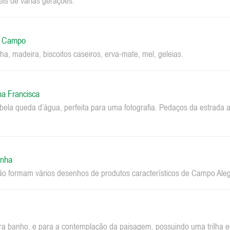
eis de várias gerações.
o Campo
ha, madeira, biscoitos caseiros, erva-mate, mel, geleias.
na Francisca
la queda d’água, perfeita para uma fotografia. Pedaços da estrada a
inha
ão formam vários desenhos de produtos característicos de Campo Aleg
ara banho, e para a contemplação da paisagem, possuindo uma trilha ec