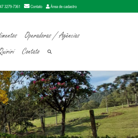
47 3279-7361
Contato
Área de cadastro
imentos
Operadoras / Agências
uiriri
Contato