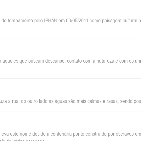
 de tombamento pelo IPHAN em 03/05/2011 como paisagem cultural bra
a aqueles que buscam descanso, contato com a natureza e com os anim
.
za a rua, do outro lado as águas são mais calmas e rasas, sendo pos
a
a leva este nome devido à centenária ponte construída por escravos 