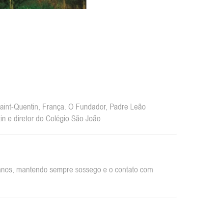
int-Quentin, França. O Fundador, Padre Leão
n e diretor do Colégio São João
rbanos, mantendo sempre sossego e o contato com