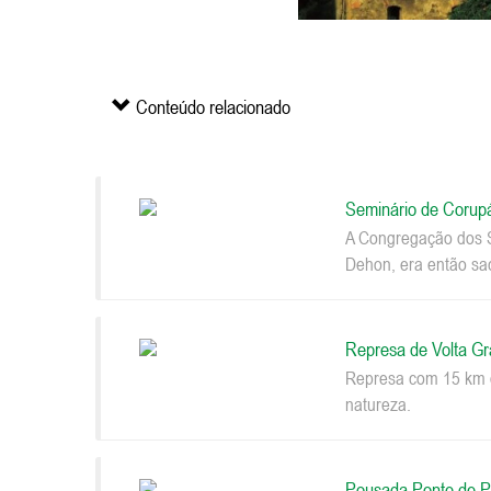
Conteúdo relacionado
Seminário de Corup
A Congregação dos S
Dehon, era então sac
Represa de Volta G
Represa com 15 km d
natureza.
Pousada Ponte de P