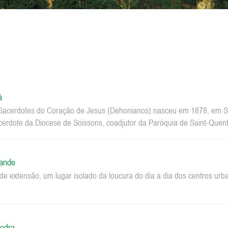
á
acerdotes do Coração de Jesus (Dehonianos) nasceu em 1878, em Sa
erdote da Diocese de Soissons, coadjutor da Paróquia de Saint-Quenti
rande
e extensão, um lugar isolado da loucura do dia a dia dos centros u
edra