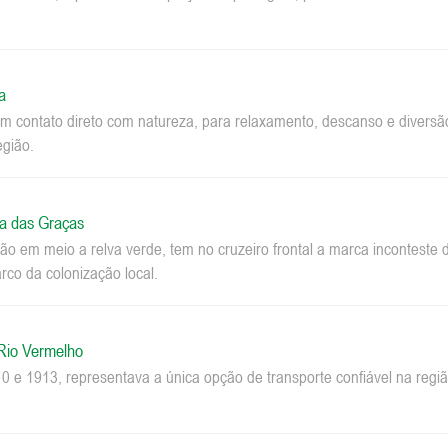
a
m contato direto com natureza, para relaxamento, descanso e diversão.
egião.
a das Graças
o em meio a relva verde, tem no cruzeiro frontal a marca inconteste 
co da colonização local.
 Rio Vermelho
0 e 1913, representava a única opção de transporte confiável na regi