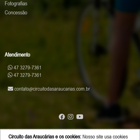
Fotografias
Concessão
Atendimento
47 3279-7361
47 3279-7361
contato
circuitodasaraucarias.com.br
Circuito das Araucárias e os cookies:
Nosso site usa cookies
© Copyright 2026 - Circuito das Araucárias