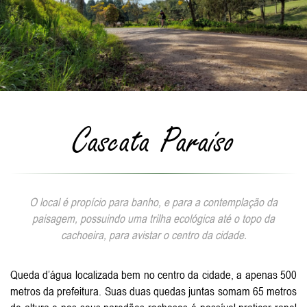
Cascata Paraíso
O local é propício para banho, e para a contemplação da
paisagem, possuindo uma trilha ecológica até o topo da
cachoeira, para avistar o centro da cidade.
Queda d’água localizada bem no centro da cidade, a apenas 500
metros da prefeitura. Suas duas quedas juntas somam 65 metros