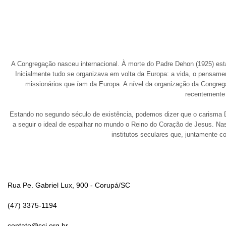
A Congregação nasceu internacional. À morte do Padre Dehon (1925) esta
Inicialmente tudo se organizava em volta da Europa: a vida, o pensame
missionários que íam da Europa. A nível da organização da Congreg
recentemente
Estando no segundo século de existência, podemos dizer que o carisma De
a seguir o ideal de espalhar no mundo o Reino do Coração de Jesus. N
institutos seculares que, juntamente 
Rua Pe. Gabriel Lux, 900 - Corupá/SC
(47) 3375-1194
contato@scj.org.br