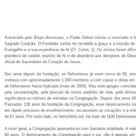
Autorizado pelo Bispo diocesano, o Padre Dehon iniciou o noviciado e
Sagrado Coração. O Fundador sentia ter recebido a graça e a missão de e
Evangelho e a sua experiência de fé (Cf. Const, 1). Os inícios foram di
grandeza de caráter, espírito de fé e de abandono aos desígnios de D
oficial de Sacerdotes do Coração de Jesus.
Dez anos depois da fundação, os Dehonianos já eram cerca de 50, esta
contava com aproximadamente 1.000 membros e com casas e obras em vár
de Dehonianos havia triplicado (mais de 3000). Mas este apogeu coincidi
pela secularização, pela procura de novos padrões de vida, pela dimi
significativa no número de entradas na Congregação. Depois dos anos 60,
Passados 138 anos da fundação da Congregação, esse deslocamento torn
em rápido processo de envelhecimento, escasseiam as vocações e a médi
de 67 anos. Por outro lado, no hemisfério sul, há mais de 1100 Dehonian
A nível geral, a Congregação apresenta-se com bastante vitalidade. A mé
60 anos. O deslocamento da Congregação para o sul, não é apenas um 