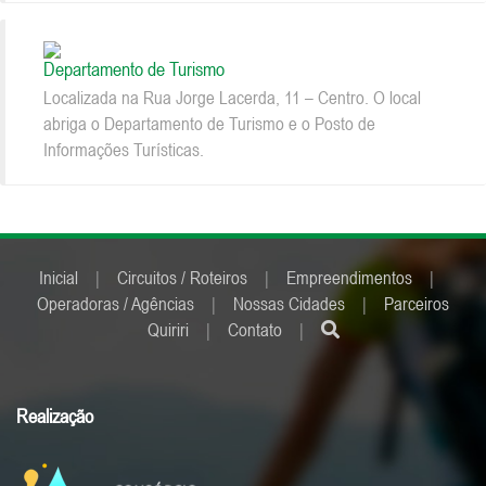
Departamento de Turismo
Localizada na Rua Jorge Lacerda, 11 – Centro. O local
abriga o Departamento de Turismo e o Posto de
Informações Turísticas.
Inicial
|
Circuitos / Roteiros
|
Empreendimentos
|
Operadoras / Agências
|
Nossas Cidades
|
Parceiros
Quiriri
|
Contato
|
Realização