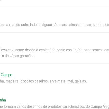
za a rua, do outro lado as águas são mais calmas e rasas, sendo pos
a
a leva este nome devido à centenária ponte construída por escravos 
eis de várias gerações.
o Campo
ha, madeira, biscoitos caseiros, erva-mate, mel, geleias.
inha
ão formam vários desenhos de produtos característicos de Campo Aleg