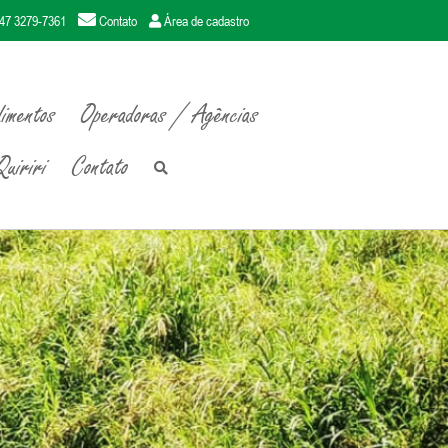
47 3279-7361
Contato
Área de cadastro
imentos
Operadoras / Agências
uiriri
Contato