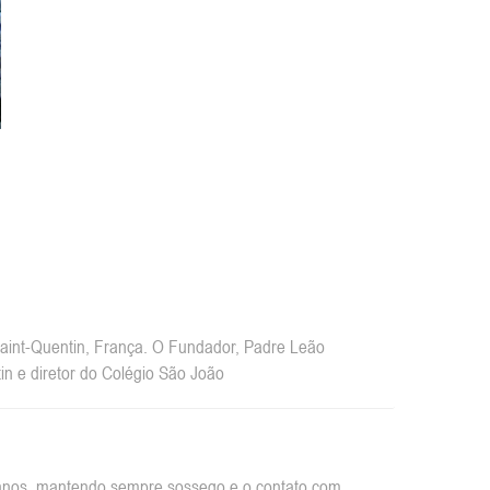
int-Quentin, França. O Fundador, Padre Leão
n e diretor do Colégio São João
rbanos, mantendo sempre sossego e o contato com