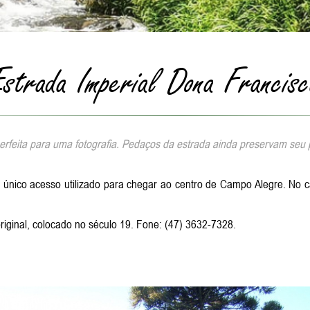
strada Imperial Dona Francis
feita para uma fotografia. Pedaços da estrada ainda preservam seu p
 o único acesso utilizado para chegar ao centro de Campo Alegre. No
iginal, colocado no século 19. Fone: (47) 3632-7328.