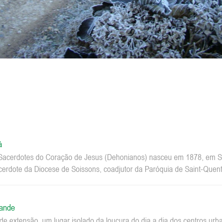
á
acerdotes do Coração de Jesus (Dehonianos) nasceu em 1878, em Sa
erdote da Diocese de Soissons, coadjutor da Paróquia de Saint-Quenti
rande
e extensão, um lugar isolado da loucura do dia a dia dos centros u