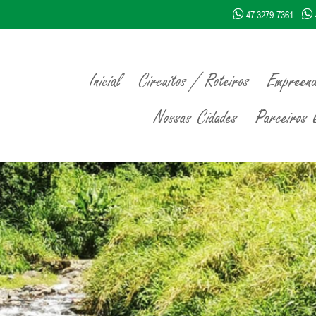
47 3279-7361
Inicial
Circuitos / Roteiros
Empreend
Nossas Cidades
Parceiros Q