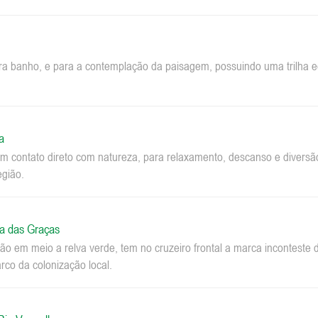
ara banho, e para a contemplação da paisagem, possuindo uma trilha ec
a
m contato direto com natureza, para relaxamento, descanso e diversão.
egião.
a das Graças
o em meio a relva verde, tem no cruzeiro frontal a marca inconteste 
co da colonização local.