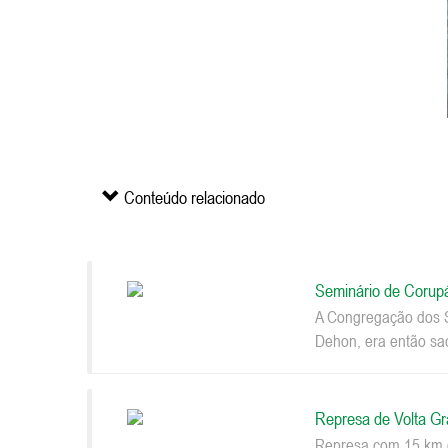
Conteúdo relacionado
Seminário de Corup
A Congregação dos S
Dehon, era então sac
Represa de Volta G
Represa com 15 km d