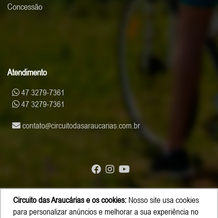
Concessão
Atendimento
47 3279-7361
47 3279-7361
contato
circuitodasaraucarias.com.br
Circuito das Araucárias e os cookies:
Nosso site usa cookies
© Copyright 2026 - Circuito das Araucárias
para personalizar anúncios e melhorar a sua experiência no