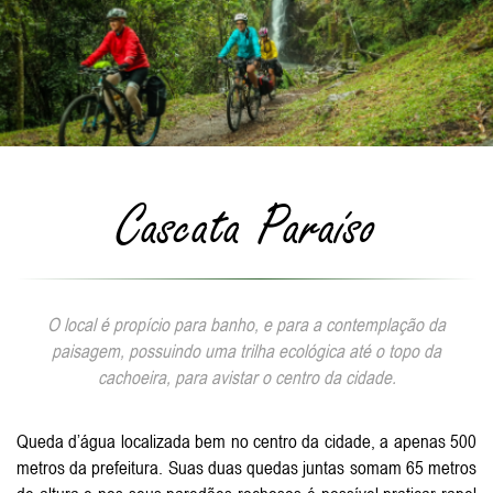
Cascata Paraíso
O local é propício para banho, e para a contemplação da
paisagem, possuindo uma trilha ecológica até o topo da
cachoeira, para avistar o centro da cidade.
Queda d’água localizada bem no centro da cidade, a apenas 500
metros da prefeitura. Suas duas quedas juntas somam 65 metros