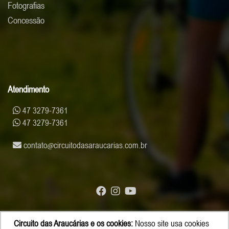
Fotografias
Concessão
Atendimento
47 3279-7361
47 3279-7361
contato
circuitodasaraucarias.com.br
Circuito das Araucárias e os cookies:
Nosso site usa cookies
© Copyright 2026 - Circuito das Araucárias