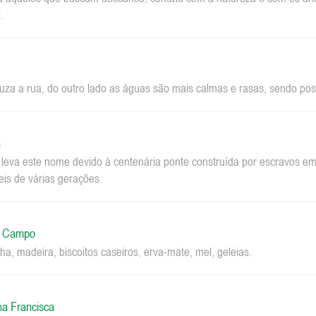
.
za a rua, do outro lado as águas são mais calmas e rasas, sendo pos
a
a leva este nome devido à centenária ponte construída por escravos 
eis de várias gerações.
o Campo
ha, madeira, biscoitos caseiros, erva-mate, mel, geleias.
na Francisca