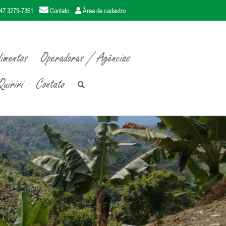
47 3279-7361
Contato
Área de cadastro
imentos
Operadoras / Agências
uiriri
Contato