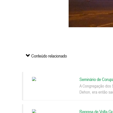
Conteúdo relacionado
Seminário de Corup
A Congregação dos S
Dehon, era então sac
Represa de Volta G