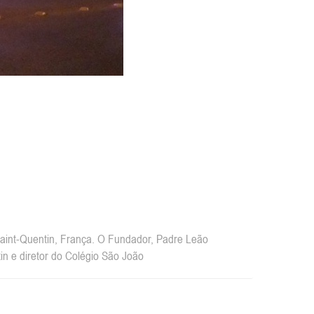
int-Quentin, França. O Fundador, Padre Leão
n e diretor do Colégio São João