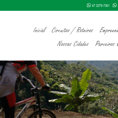
47 3279-7361
Inicial
Circuitos / Roteiros
Empreend
Nossas Cidades
Parceiros Q