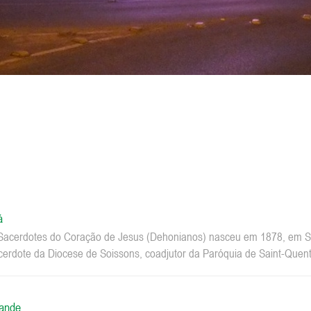
á
acerdotes do Coração de Jesus (Dehonianos) nasceu em 1878, em Sa
erdote da Diocese de Soissons, coadjutor da Paróquia de Saint-Quenti
rande