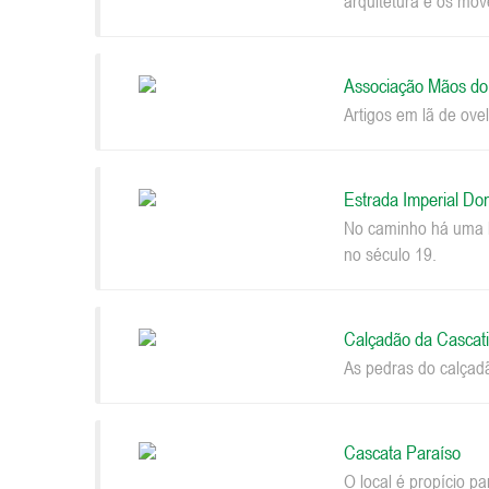
arquitetura e os móv
Associação Mãos d
Artigos em lã de ovel
Estrada Imperial Do
No caminho há uma be
no século 19.
Calçadão da Cascat
As pedras do calçad
Cascata Paraíso
O local é propício p