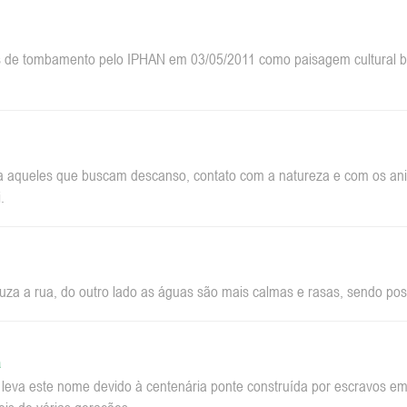
 de tombamento pelo IPHAN em 03/05/2011 como paisagem cultural bra
a aqueles que buscam descanso, contato com a natureza e com os anim
.
za a rua, do outro lado as águas são mais calmas e rasas, sendo pos
a
a leva este nome devido à centenária ponte construída por escravos 