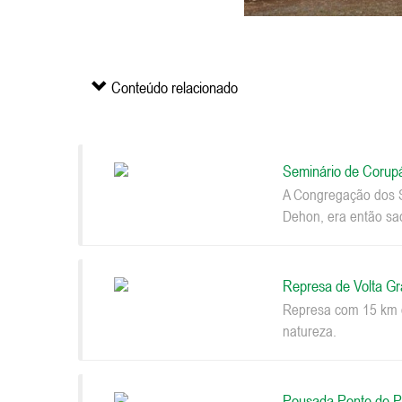
Conteúdo relacionado
Seminário de Corup
A Congregação dos S
Dehon, era então sac
Represa de Volta G
Represa com 15 km d
natureza.
Pousada Ponte de P