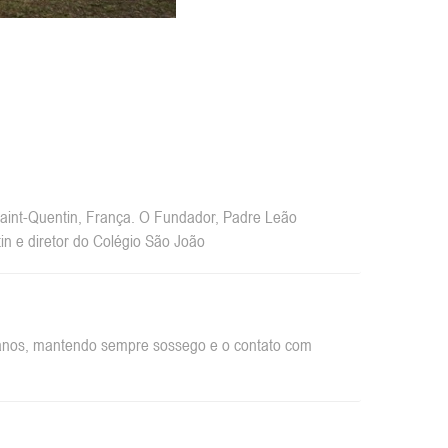
int-Quentin, França. O Fundador, Padre Leão
n e diretor do Colégio São João
rbanos, mantendo sempre sossego e o contato com