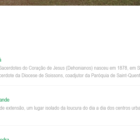
á
acerdotes do Coração de Jesus (Dehonianos) nasceu em 1878, em Sa
erdote da Diocese de Soissons, coadjutor da Paróquia de Saint-Quenti
rande
e extensão, um lugar isolado da loucura do dia a dia dos centros u
edra