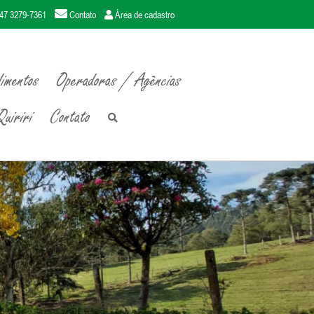
47 3279-7361
Contato
Área de cadastro
imentos
Operadoras / Agências
uiriri
Contato