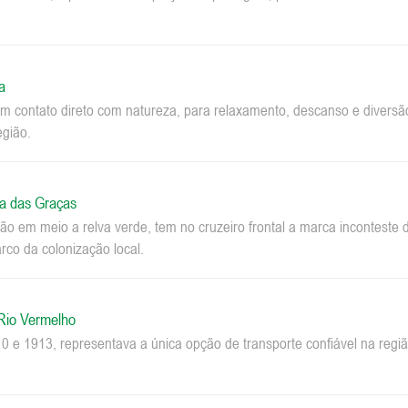
a
m contato direto com natureza, para relaxamento, descanso e diversão.
egião.
a das Graças
o em meio a relva verde, tem no cruzeiro frontal a marca inconteste 
co da colonização local.
 Rio Vermelho
0 e 1913, representava a única opção de transporte confiável na regi