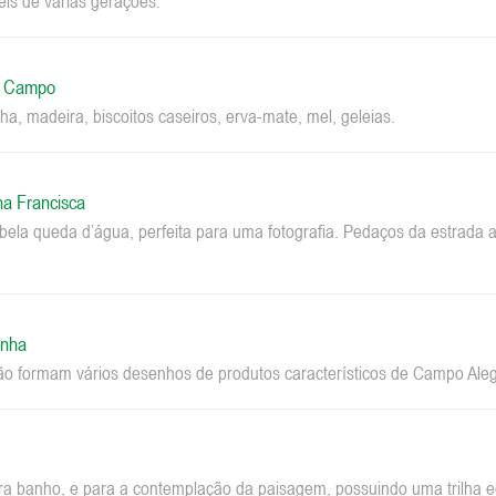
eis de várias gerações.
o Campo
ha, madeira, biscoitos caseiros, erva-mate, mel, geleias.
na Francisca
la queda d’água, perfeita para uma fotografia. Pedaços da estrada a
inha
ão formam vários desenhos de produtos característicos de Campo Aleg
ara banho, e para a contemplação da paisagem, possuindo uma trilha ec