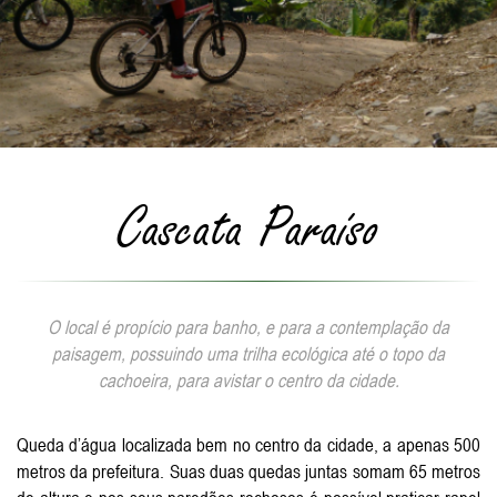
Cascata Paraíso
O local é propício para banho, e para a contemplação da
paisagem, possuindo uma trilha ecológica até o topo da
cachoeira, para avistar o centro da cidade.
Queda d’água localizada bem no centro da cidade, a apenas 500
metros da prefeitura. Suas duas quedas juntas somam 65 metros