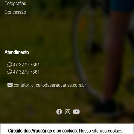
Fotografias
Concessão
Atendimento
47 3279-7361
47 3279-7361
contato
circuitodasaraucarias.com.br
Circuito das Araucárias e os cookies:
Nosso site usa cookies
© Copyright 2026 - Circuito das Araucárias