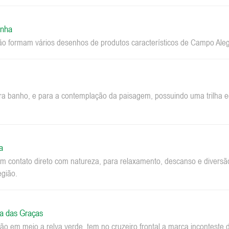
inha
ão formam vários desenhos de produtos característicos de Campo Aleg
ara banho, e para a contemplação da paisagem, possuindo uma trilha ec
a
m contato direto com natureza, para relaxamento, descanso e diversão.
egião.
a das Graças
o em meio a relva verde, tem no cruzeiro frontal a marca inconteste 