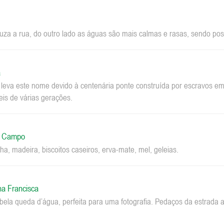
za a rua, do outro lado as águas são mais calmas e rasas, sendo pos
a
a leva este nome devido à centenária ponte construída por escravos 
eis de várias gerações.
o Campo
ha, madeira, biscoitos caseiros, erva-mate, mel, geleias.
na Francisca
la queda d’água, perfeita para uma fotografia. Pedaços da estrada a