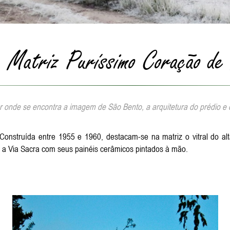
a Matriz Puríssimo Coração de
or onde se encontra a imagem de São Bento, a arquitetura do prédio e
 Construída entre 1955 e 1960, destacam-se na matriz o vitral do 
m a Via Sacra com seus painéis cerâmicos pintados à mão.