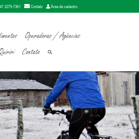
47 3279-7361
Contato
Área de cadastro
imentos
Operadoras / Agências
uiriri
Contato