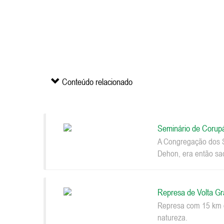
Conteúdo relacionado
Seminário de Corup
A Congregação dos S
Dehon, era então sac
Represa de Volta G
Represa com 15 km d
natureza.