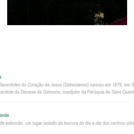
á
acerdotes do Coração de Jesus (Dehonianos) nasceu em 1878, em Sa
erdote da Diocese de Soissons, coadjutor da Paróquia de Saint-Quenti
rande
e extensão, um lugar isolado da loucura do dia a dia dos centros u