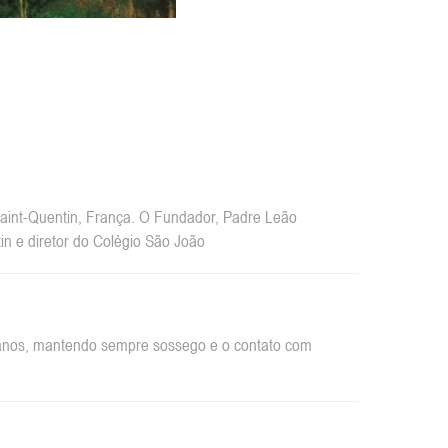
int-Quentin, França. O Fundador, Padre Leão
n e diretor do Colégio São João
rbanos, mantendo sempre sossego e o contato com