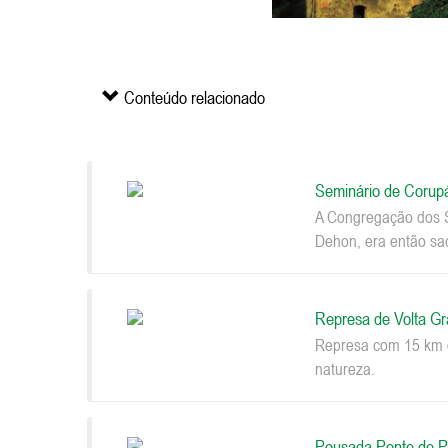
Conteúdo relacionado
Seminário de Corup
A Congregação dos S
Dehon, era então sac
Represa de Volta G
Represa com 15 km d
natureza.
Pousada Ponte de P