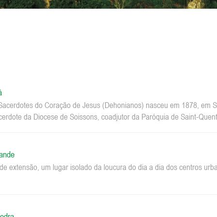
á
acerdotes do Coração de Jesus (Dehonianos) nasceu em 1878, em Sa
erdote da Diocese de Soissons, coadjutor da Paróquia de Saint-Quenti
rande
e extensão, um lugar isolado da loucura do dia a dia dos centros u
edra