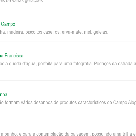
eis de várias gerações.
o Campo
ha, madeira, biscoitos caseiros, erva-mate, mel, geleias.
na Francisca
la queda d’água, perfeita para uma fotografia. Pedaços da estrada a
inha
ão formam vários desenhos de produtos característicos de Campo Aleg
ara banho, e para a contemplação da paisagem, possuindo uma trilha ec