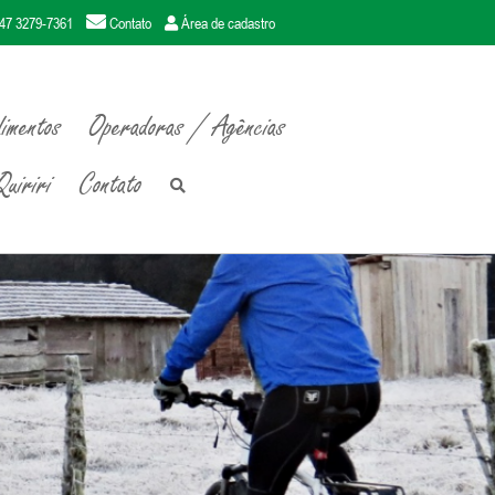
47 3279-7361
Contato
Área de cadastro
imentos
Operadoras / Agências
uiriri
Contato