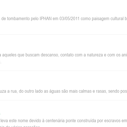
 de tombamento pelo IPHAN em 03/05/2011 como paisagem cultural bra
a aqueles que buscam descanso, contato com a natureza e com os anim
.
za a rua, do outro lado as águas são mais calmas e rasas, sendo pos
a
a leva este nome devido à centenária ponte construída por escravos 