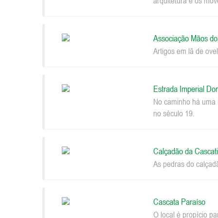
arquitetura e os móv
Associação Mãos d
Artigos em lã de ovel
Estrada Imperial Do
No caminho há uma be
no século 19.
Calçadão da Cascat
As pedras do calçad
Cascata Paraíso
O local é propício p