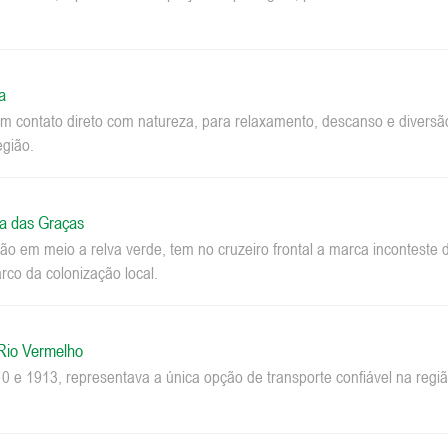
a
m contato direto com natureza, para relaxamento, descanso e diversão.
egião.
a das Graças
o em meio a relva verde, tem no cruzeiro frontal a marca inconteste 
co da colonização local.
 Rio Vermelho
0 e 1913, representava a única opção de transporte confiável na regi