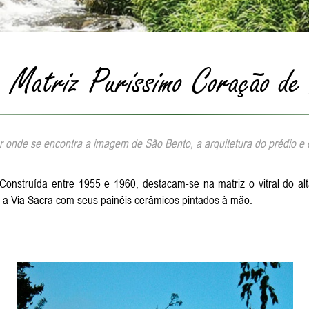
a Matriz Puríssimo Coração de
or onde se encontra a imagem de São Bento, a arquitetura do prédio e
 Construída entre 1955 e 1960, destacam-se na matriz o vitral do 
m a Via Sacra com seus painéis cerâmicos pintados à mão.