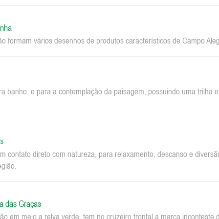
inha
ão formam vários desenhos de produtos característicos de Campo Aleg
ara banho, e para a contemplação da paisagem, possuindo uma trilha ec
a
m contato direto com natureza, para relaxamento, descanso e diversão.
egião.
a das Graças
o em meio a relva verde, tem no cruzeiro frontal a marca inconteste 