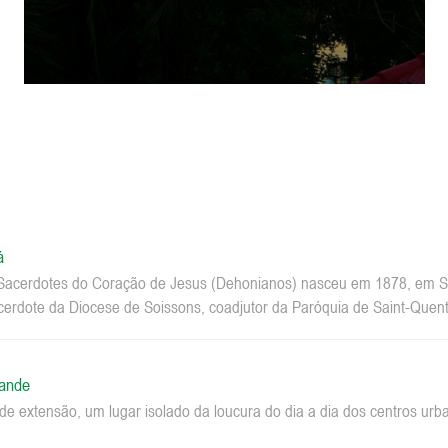
á
acerdotes do Coração de Jesus (Dehonianos) nasceu em 1878, em Sa
erdote da Diocese de Soissons, coadjutor da Paróquia de Saint-Quenti
rande
e extensão, um lugar isolado da loucura do dia a dia dos centros u