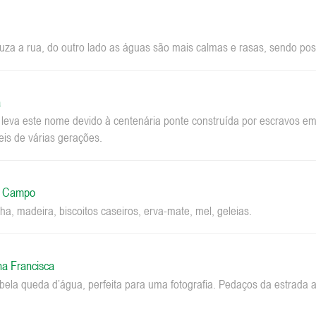
za a rua, do outro lado as águas são mais calmas e rasas, sendo pos
a
a leva este nome devido à centenária ponte construída por escravos 
eis de várias gerações.
o Campo
ha, madeira, biscoitos caseiros, erva-mate, mel, geleias.
na Francisca
la queda d’água, perfeita para uma fotografia. Pedaços da estrada a