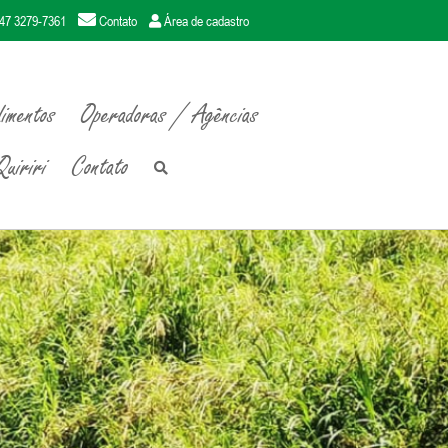
47 3279-7361
Contato
Área de cadastro
imentos
Operadoras / Agências
uiriri
Contato