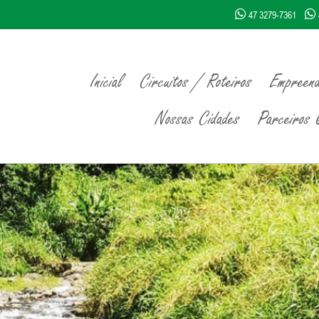
47 3279-7361
Inicial
Circuitos / Roteiros
Empreend
Nossas Cidades
Parceiros Q