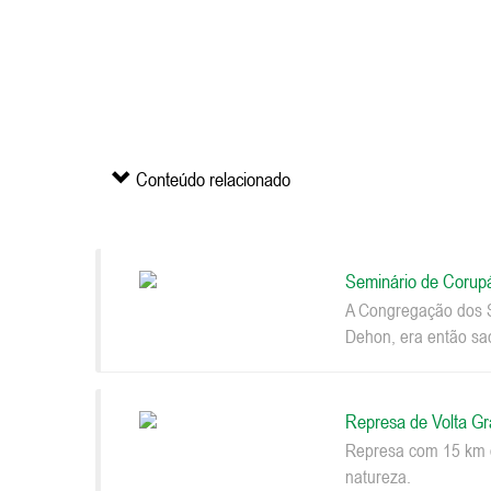
Conteúdo relacionado
Seminário de Corup
A Congregação dos S
Dehon, era então sac
Represa de Volta G
Represa com 15 km d
natureza.