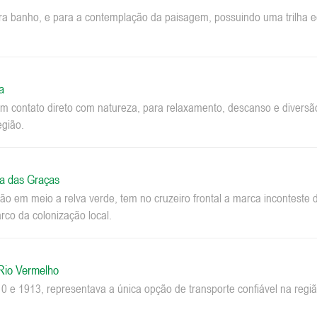
ara banho, e para a contemplação da paisagem, possuindo uma trilha ec
a
m contato direto com natureza, para relaxamento, descanso e diversão.
egião.
a das Graças
o em meio a relva verde, tem no cruzeiro frontal a marca inconteste 
co da colonização local.
 Rio Vermelho
0 e 1913, representava a única opção de transporte confiável na regi