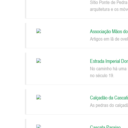
Sítio Ponte de Pedr
arquitetura e os móv
Associação Mãos d
Artigos em lã de ovel
Estrada Imperial Do
No caminho há uma be
no século 19.
Calçadão da Cascat
As pedras do calçad
Cascata Paraíso