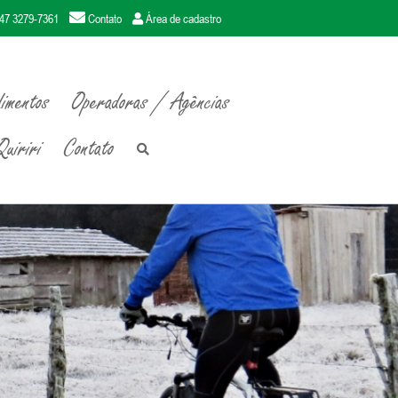
47 3279-7361
Contato
Área de cadastro
imentos
Operadoras / Agências
uiriri
Contato