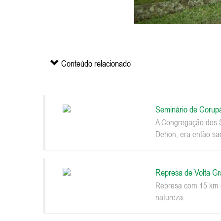
Conteúdo relacionado
Seminário de Corup
A Congregação dos S
Dehon, era então sac
Represa de Volta G
Represa com 15 km d
natureza.