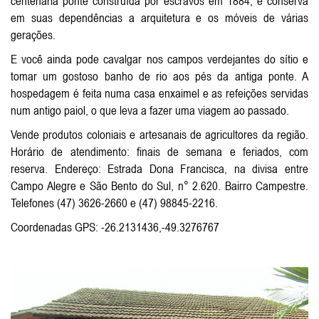
centenária ponte construída por escravos em 1884, e conserva
em suas dependências a arquitetura e os móveis de várias
gerações.
E você ainda pode cavalgar nos campos verdejantes do sítio e
tomar um gostoso banho de rio aos pés da antiga ponte. A
hospedagem é feita numa casa enxaimel e as refeições servidas
num antigo paiol, o que leva a fazer uma viagem ao passado.
Vende produtos coloniais e artesanais de agricultores da região.
Horário de atendimento: finais de semana e feriados, com
reserva. Endereço: Estrada Dona Francisca, na divisa entre
Campo Alegre e São Bento do Sul, n° 2.620. Bairro Campestre.
Telefones (47) 3626-2660 e (47) 98845-2216.
Coordenadas GPS: -26.2131436,-49.3276767