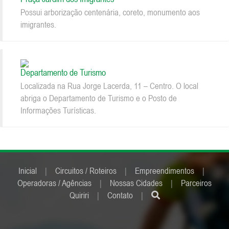
Possui arborização centenária, coreto, monumento aos
imigrantes.
Departamento de Turismo
Localizada na Rua Jorge Lacerda, 11 – Centro. O local
abriga o Departamento de Turismo e o Posto de
Informações Turísticas.
Inicial
|
Circuitos / Roteiros
|
Empreendimentos
|
Operadoras / Agências
|
Nossas Cidades
|
Parceiros
Quiriri
|
Contato
|