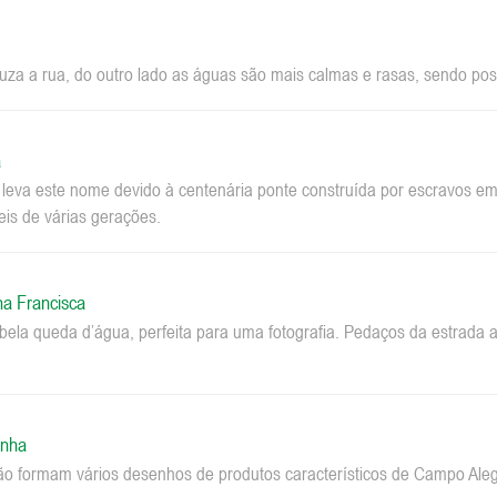
za a rua, do outro lado as águas são mais calmas e rasas, sendo pos
a
a leva este nome devido à centenária ponte construída por escravos 
eis de várias gerações.
na Francisca
la queda d’água, perfeita para uma fotografia. Pedaços da estrada a
inha
ão formam vários desenhos de produtos característicos de Campo Aleg