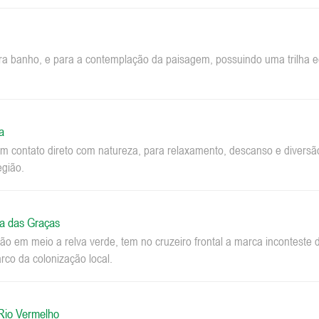
ara banho, e para a contemplação da paisagem, possuindo uma trilha ec
a
m contato direto com natureza, para relaxamento, descanso e diversão.
egião.
a das Graças
o em meio a relva verde, tem no cruzeiro frontal a marca inconteste 
co da colonização local.
 Rio Vermelho