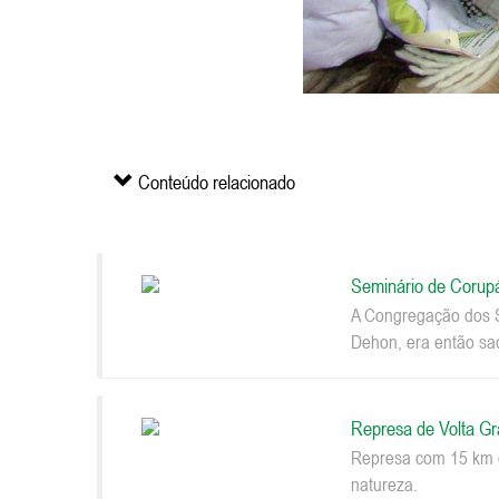
Conteúdo relacionado
Seminário de Corup
A Congregação dos S
Dehon, era então sac
Represa de Volta G
Represa com 15 km d
natureza.