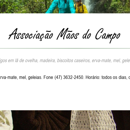
Associação Mãos do Campo
igos em lã de ovelha, madeira, biscoitos caseiros, erva-mate, mel, gele
 erva-mate, mel, geleias. Fone (47) 3632-2450. Horário: todos os dia