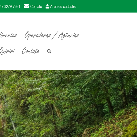
47 3279-7361
Contato
Área de cadastro
imentos
Operadoras / Agências
uiriri
Contato