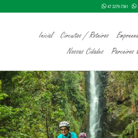
47 3279-7361
Inicial
Circuitos / Roteiros
Empreend
Nossas Cidades
Parceiros Q