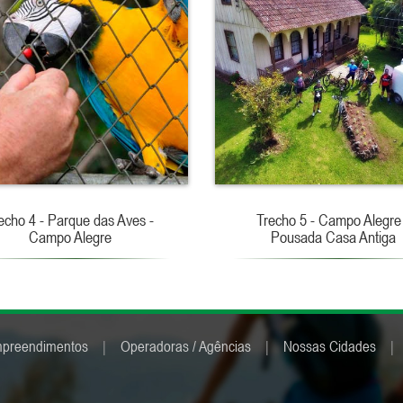
echo 4 - Parque das Aves -
Trecho 5 - Campo Alegre
Campo Alegre
Pousada Casa Antiga
preendimentos
|
Operadoras / Agências
|
Nossas Cidades
|