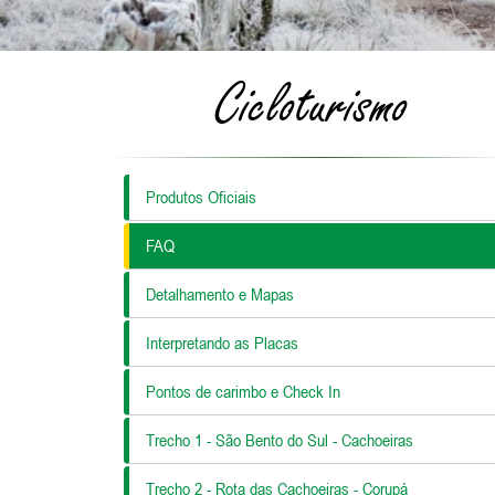
Cicloturismo
Produtos Oficiais
FAQ
Detalhamento e Mapas
Interpretando as Placas
Pontos de carimbo e Check In
Trecho 1 - São Bento do Sul - Cachoeiras
Trecho 2 - Rota das Cachoeiras - Corupá