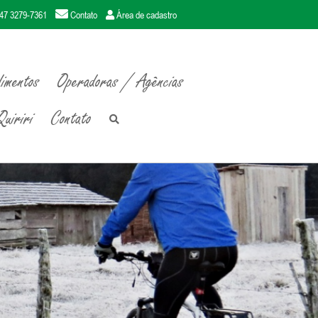
47 3279-7361
Contato
Área de cadastro
imentos
Operadoras / Agências
uiriri
Contato