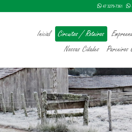
47 3279-7361
Inicial
Circuitos / Roteiros
Empreend
Nossas Cidades
Parceiros Q