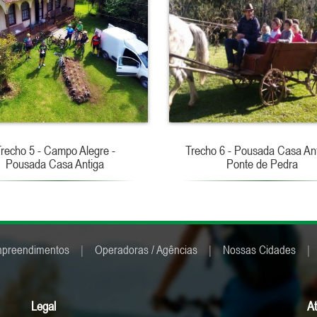
recho 5 - Campo Alegre -
Trecho 6 - Pousada Casa Ant
Pousada Casa Antiga
Ponte de Pedra
preendimentos
|
Operadoras / Agências
|
Nossas Cidades
|
Legal
A