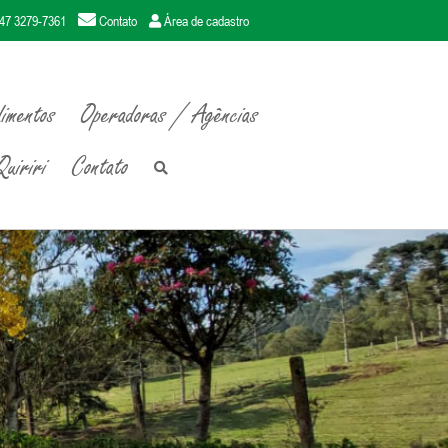
47 3279-7361
Contato
Área de cadastro
imentos
Operadoras / Agências
uiriri
Contato