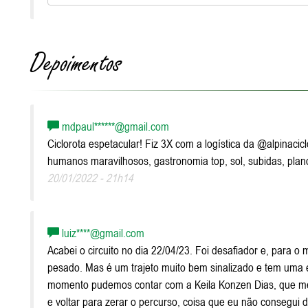
Depoimentos
mdpaul******@gmail.com
Ciclorota espetacular! Fiz 3X com a logística da @alpinacicl
humanos maravilhosos, gastronomia top, sol, subidas, plano
20/01/2022 - 21h14
luiz****@gmail.com
Acabei o circuito no dia 22/04/23. Foi desafiador e, para o
pesado. Mas é um trajeto muito bem sinalizado e tem uma es
momento pudemos contar com a Keila Konzen Dias, que me
e voltar para zerar o percurso, coisa que eu não consegui d