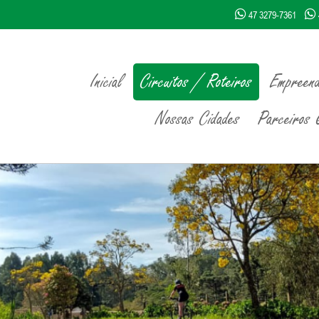
47 3279-7361
Inicial
Circuitos / Roteiros
Empreend
Nossas Cidades
Parceiros Q