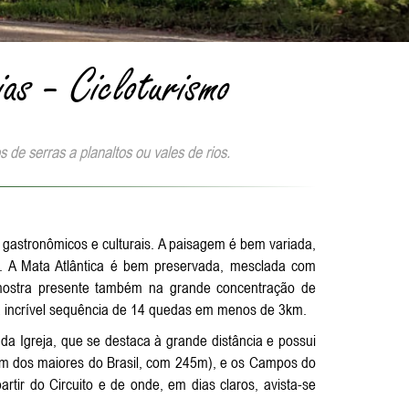
ias - Cicloturismo
 de serras a planaltos ou vales de rios.
ém gastronômicos e culturais. A paisagem é bem variada,
os. A Mata Atlântica é bem preservada, mesclada com
 mostra presente também na grande concentração de
a incrível sequência de 14 quedas em menos de 3km.
 da Igreja, que se destaca à grande distância e possui
um dos maiores do Brasil, com 245m), e os Campos do
rtir do Circuito e de onde, em dias claros, avista-se