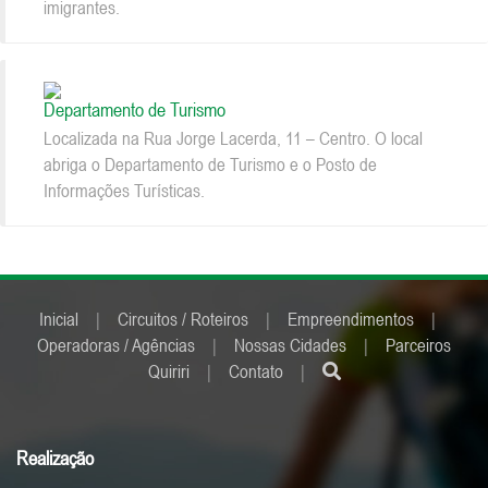
imigrantes.
Departamento de Turismo
Localizada na Rua Jorge Lacerda, 11 – Centro. O local
abriga o Departamento de Turismo e o Posto de
Informações Turísticas.
Inicial
|
Circuitos / Roteiros
|
Empreendimentos
|
Operadoras / Agências
|
Nossas Cidades
|
Parceiros
Quiriri
|
Contato
|
Realização