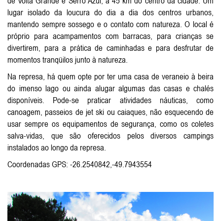
de Volta Grande e Serro Azul, a 45 km do centro da cidade. Um
lugar isolado da loucura do dia a dia dos centros urbanos,
mantendo sempre sossego e o contato com natureza. O local é
próprio para acampamentos com barracas, para crianças se
divertirem, para a prática de caminhadas e para desfrutar de
momentos tranqüilos junto à natureza.
Na represa, há quem opte por ter uma casa de veraneio à beira
do imenso lago ou ainda alugar algumas das casas e chalés
disponíveis. Pode-se praticar atividades náuticas, como
canoagem, passeios de jet ski ou caiaques, não esquecendo de
usar sempre os equipamentos de segurança, como os coletes
salva-vidas, que são oferecidos pelos diversos campings
instalados ao longo da represa.
Coordenadas GPS: -26.2540842,-49.7943554