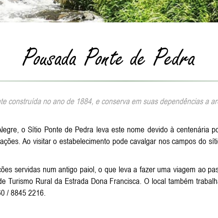
Pousada Ponte de Pedra
te construída no ano de 1884, e conserva em suas dependências a arq
legre, o Sítio Ponte de Pedra leva este nome devido à centenária 
rações. Ao visitar o estabelecimento pode cavalgar nos campos do sít
ções servidas num antigo paiol, o que leva a fazer uma viagem ao p
e Turismo Rural da Estrada Dona Francisca. O local também trabalha
0 / 8845 2216.