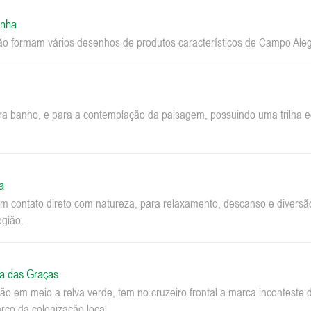
inha
ão formam vários desenhos de produtos característicos de Campo Aleg
ara banho, e para a contemplação da paisagem, possuindo uma trilha ec
a
m contato direto com natureza, para relaxamento, descanso e diversão.
egião.
a das Graças
o em meio a relva verde, tem no cruzeiro frontal a marca inconteste 
co da colonização local.