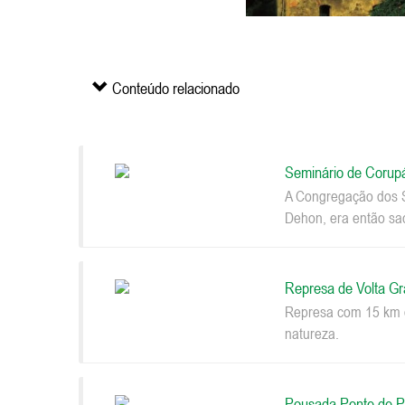
Conteúdo relacionado
Seminário de Corup
A Congregação dos S
Dehon, era então sac
Represa de Volta G
Represa com 15 km d
natureza.
Pousada Ponte de P