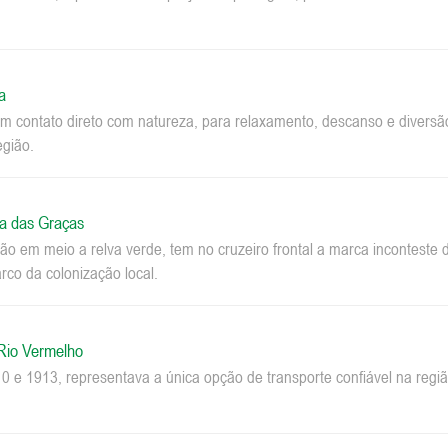
a
m contato direto com natureza, para relaxamento, descanso e diversão.
egião.
a das Graças
o em meio a relva verde, tem no cruzeiro frontal a marca inconteste 
co da colonização local.
 Rio Vermelho
0 e 1913, representava a única opção de transporte confiável na regi