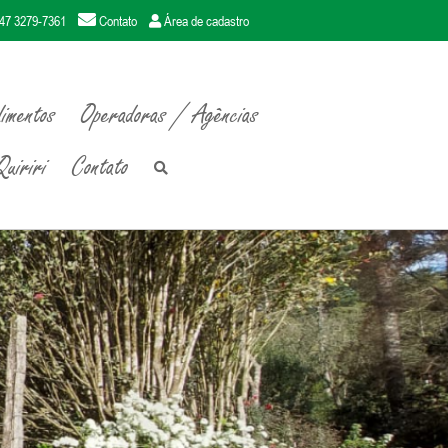
47 3279-7361
Contato
Área de cadastro
imentos
Operadoras / Agências
uiriri
Contato