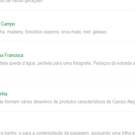
eis de várias gerações.
o Campo
ha, madeira, biscoitos caseiros, erva-mate, mel, geleias.
na Francisca
la queda d’água, perfeita para uma fotografia. Pedaços da estrada a
inha
ão formam vários desenhos de produtos característicos de Campo Aleg
ara banho, e para a contemplação da paisagem, possuindo uma trilha ec