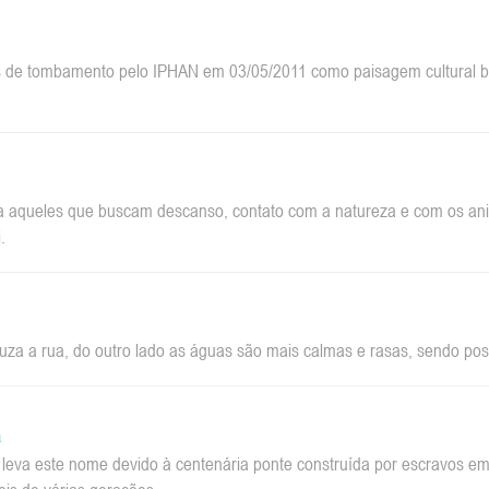
 de tombamento pelo IPHAN em 03/05/2011 como paisagem cultural bra
a aqueles que buscam descanso, contato com a natureza e com os anim
.
za a rua, do outro lado as águas são mais calmas e rasas, sendo pos
a
a leva este nome devido à centenária ponte construída por escravos 