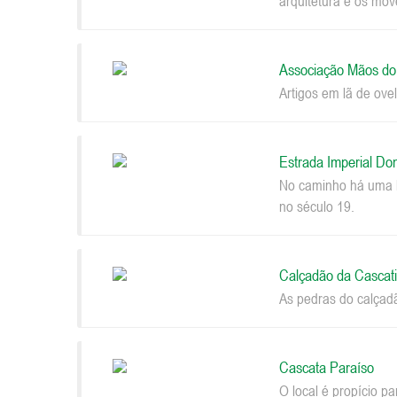
arquitetura e os móv
Associação Mãos d
Artigos em lã de ovel
Estrada Imperial Do
No caminho há uma be
no século 19.
Calçadão da Cascat
As pedras do calçad
Cascata Paraíso
O local é propício p