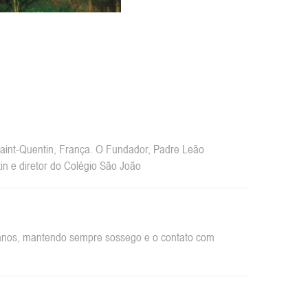
int-Quentin, França. O Fundador, Padre Leão
n e diretor do Colégio São João
rbanos, mantendo sempre sossego e o contato com