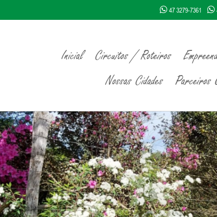
47 3279-7361
Inicial
Circuitos / Roteiros
Empreend
Nossas Cidades
Parceiros Q