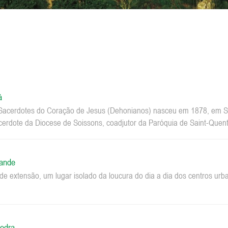
á
acerdotes do Coração de Jesus (Dehonianos) nasceu em 1878, em Sa
erdote da Diocese de Soissons, coadjutor da Paróquia de Saint-Quenti
rande
e extensão, um lugar isolado da loucura do dia a dia dos centros u
edra