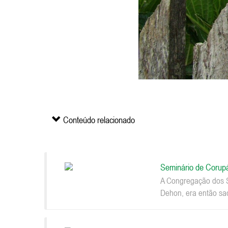
Conteúdo relacionado
Seminário de Corup
A Congregação dos S
Dehon, era então sac