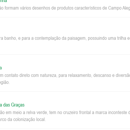
inha
ão formam vários desenhos de produtos característicos de Campo Aleg
ara banho, e para a contemplação da paisagem, possuindo uma trilha ec
a
m contato direto com natureza, para relaxamento, descanso e diversão.
egião.
a das Graças
o em meio a relva verde, tem no cruzeiro frontal a marca inconteste 
co da colonização local.