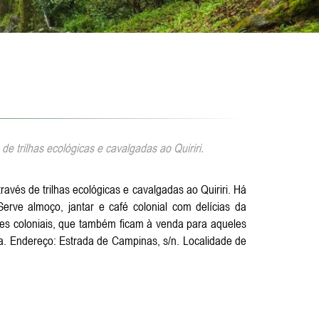
 trilhas ecológicas e cavalgadas ao Quiriri.
vés de trilhas ecológicas e cavalgadas ao Quiriri. Há
rve almoço, jantar e café colonial com delícias da
pães coloniais, que também ficam à venda para aqueles
a. Endereço: Estrada de Campinas, s/n. Localidade de