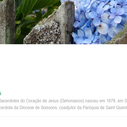
á
acerdotes do Coração de Jesus (Dehonianos) nasceu em 1878, em Sa
erdote da Diocese de Soissons, coadjutor da Paróquia de Saint-Quenti