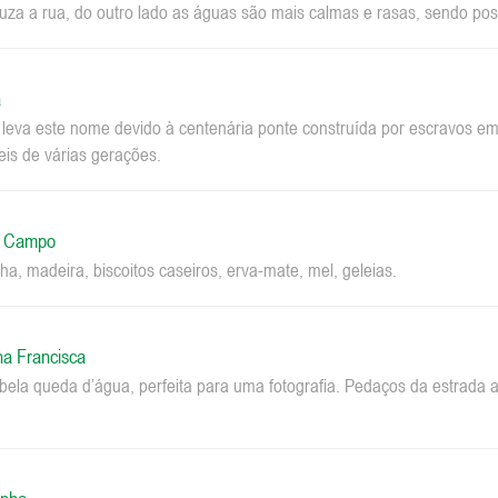
za a rua, do outro lado as águas são mais calmas e rasas, sendo pos
a
a leva este nome devido à centenária ponte construída por escravos 
eis de várias gerações.
o Campo
ha, madeira, biscoitos caseiros, erva-mate, mel, geleias.
na Francisca
la queda d’água, perfeita para uma fotografia. Pedaços da estrada a