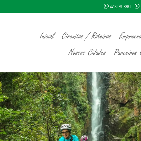
47 3279-7361
Inicial
Circuitos / Roteiros
Empreend
Nossas Cidades
Parceiros Q