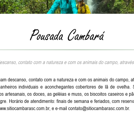
Pousada Cambará
canso, contato com a natureza e com os animais do campo, através de
cam descanso, contato com a natureza e com os animais do campo, atra
heiros individuais e aconchegantes cobertores de lã de ovelha. Se
dos artesanais, os doces, as geléias e muss, os biscoitos caseiros e 
gre. Horário de atendimento: finais de semana e feriados, com reserv
www.sitiocambarasc.com.br, e e-mail contato@sitiocambarasc.com.br.