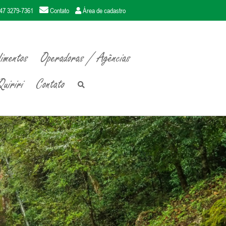
47 3279-7361
Contato
Área de cadastro
imentos
Operadoras / Agências
uiriri
Contato