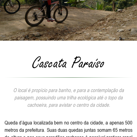
Cascata Paraíso
O local é propício para banho, e para a contemplação da
paisagem, possuindo uma trilha ecológica até o topo da
cachoeira, para avistar o centro da cidade.
Queda d’água localizada bem no centro da cidade, a apenas 500
metros da prefeitura. Suas duas quedas juntas somam 65 metros