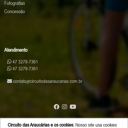
Fotografias
Concessão
Atendimento
47 3279-7361
47 3279-7361
contato
circuitodasaraucarias.com.br
Circuito das Araucárias e os cookies:
Nosso site usa cookies
© Copyright 2026 - Circuito das Araucárias