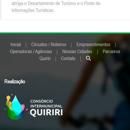
abriga o Departamento de Turismo e o Posto de
Informações Turísticas.
Inicial
|
Circuitos / Roteiros
|
Empreendimentos
|
Operadoras / Agências
|
Nossas Cidades
|
Parceiros
Quiriri
|
Contato
|
Realização