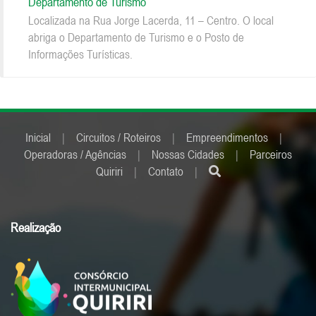
Departamento de Turismo
Localizada na Rua Jorge Lacerda, 11 – Centro. O local
abriga o Departamento de Turismo e o Posto de
Informações Turísticas.
Inicial
|
Circuitos / Roteiros
|
Empreendimentos
|
Operadoras / Agências
|
Nossas Cidades
|
Parceiros
Quiriri
|
Contato
|
Realização