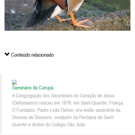
Conteúdo relacionado
Seminário de Corupá
A Congregação dos Sacerdotes do Coração de Jesus
(Dehonianos) nasceu em 1878, em Saint-Quentin, França.
O Fundador, Padre Leão Dehon, era então sacerdote da
Diocese de Soissons, coadjutor da Paróquia de Saint-
Quentin e diretor do Colégio São João