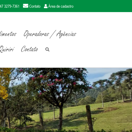
47 3279-7361
Contato
Área de cadastro
imentos
Operadoras / Agências
uiriri
Contato