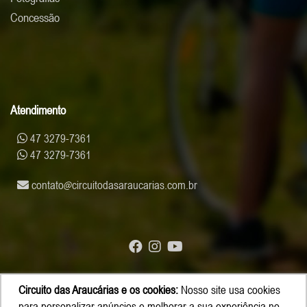
Concessão
Atendimento
47 3279-7361
47 3279-7361
contato
circuitodasaraucarias.com.br
Circuito das Araucárias e os cookies:
Nosso site usa cookies
© Copyright 2026 - Circuito das Araucárias
para personalizar anúncios e melhorar a sua experiência no