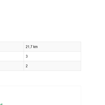
21,7 km
3
2
ui
;