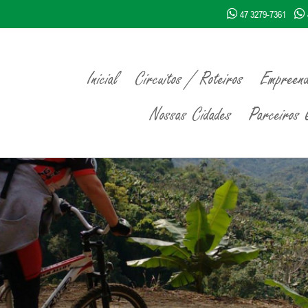
47 3279-7361
Inicial
Circuitos / Roteiros
Empreend
Nossas Cidades
Parceiros Q