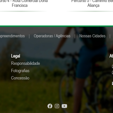
urso 4 - Rota Comercial Dona
Percurso 5 - Caminho Be
Francisca
Aliança
preendimentos
|
Operadoras / Agências
|
Nossas Cidades
|
Legal
A
Responsabilidade
Fotografias
Concessão