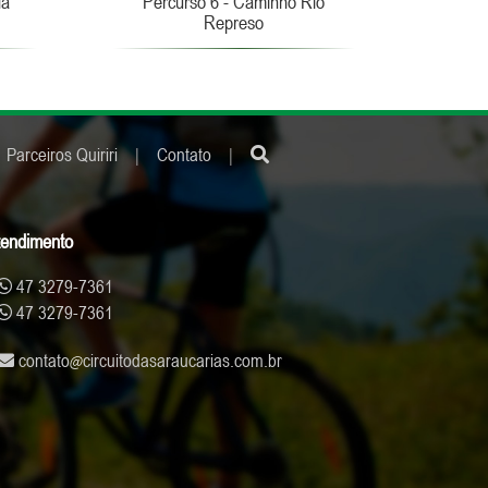
la
Percurso 6 - Caminho Rio
Represo
Parceiros Quiriri
|
Contato
|
tendimento
47 3279-7361
47 3279-7361
contato
circuitodasaraucarias.com.br