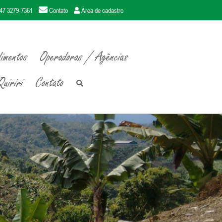
47 3279-7361
Contato
Área de cadastro
imentos
Operadoras / Agências
uiriri
Contato