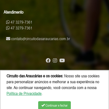
Atendimento
47 3279-7361
47 3279-7361
contato
circuitodasaraucarias.com.br
Circuito das Araucárias e os cookies:
Nosso site usa cookies
© Copyright 2026 - Circuito das Araucárias
para personalizar anúncios e melhorar a sua experiência no
site. Ao continuar navegando, você concorda com a nossa
Política de Privacidade
.
Continuar e fechar