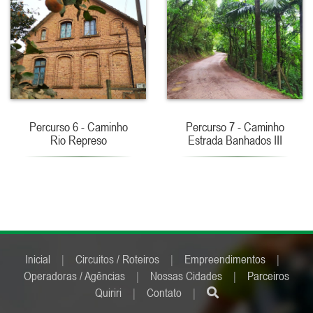
Percurso 6 - Caminho
Percurso 7 - Caminho
Rio Represo
Estrada Banhados III
Inicial
|
Circuitos / Roteiros
|
Empreendimentos
|
Operadoras / Agências
|
Nossas Cidades
|
Parceiros
Quiriri
|
Contato
|