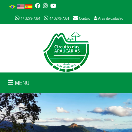
47 3279-7361
47 3279-7361
Contato
Área de cadastro
MENU