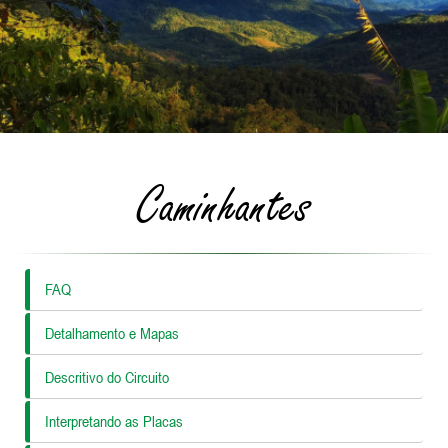
Caminhantes
FAQ
Detalhamento e Mapas
Descritivo do Circuito
Interpretando as Placas